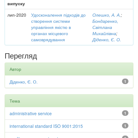
випуску
лип-2020
Удосконалення підходів до
Олешко, А. А.
;
створення системи
Бондаренко,
управління якістю в
Світлана
органах місцевого
Михайлівна
;
самоврядування
Діденко, Є. О.
Перегляд
Автор
Діденко, Є. О.
1
Тема
administrative service
1
international standard ISO 9001:2015
1