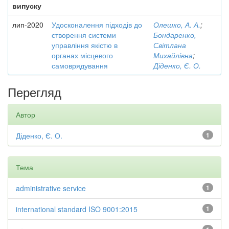
випуску
лип-2020
Удосконалення підходів до
Олешко, А. А.
;
створення системи
Бондаренко,
управління якістю в
Світлана
органах місцевого
Михайлівна
;
самоврядування
Діденко, Є. О.
Перегляд
Автор
Діденко, Є. О.
1
Тема
administrative service
1
international standard ISO 9001:2015
1