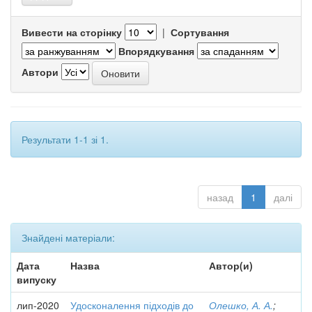
Вивести на сторінку
|
Сортування
Впорядкування
Автори
Результати 1-1 зі 1.
назад
1
далі
Знайдені матеріали:
Дата
Назва
Автор(и)
випуску
лип-2020
Удосконалення підходів до
Олешко, А. А.
;