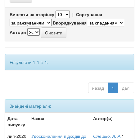
Вивести на сторінку
|
Сортування
Впорядкування
Автори
Результати 1-1 зі 1.
назад
1
далі
Знайдені матеріали:
Дата
Назва
Автор(и)
випуску
лип-2020
Удосконалення підходів до
Олешко, А. А.
;