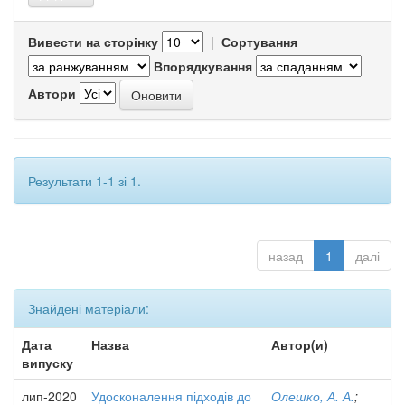
Вивести на сторінку
|
Сортування
Впорядкування
Автори
Результати 1-1 зі 1.
назад
1
далі
Знайдені матеріали:
Дата
Назва
Автор(и)
випуску
лип-2020
Удосконалення підходів до
Олешко, А. А.
;