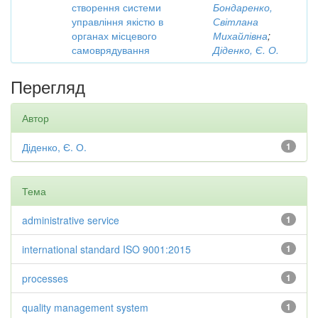
створення системи
Бондаренко,
управління якістю в
Світлана
органах місцевого
Михайлівна
;
самоврядування
Діденко, Є. О.
Перегляд
Автор
Діденко, Є. О.
1
Тема
administrative service
1
international standard ISO 9001:2015
1
processes
1
quality management system
1