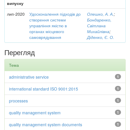
випуску
лип-2020
Удосконалення підходів до
Олешко, А. А.
;
створення системи
Бондаренко,
управління якістю в
Світлана
органах місцевого
Михайлівна
;
самоврядування
Діденко, Є. О.
Перегляд
Тема
administrative service
1
international standard ISO 9001:2015
1
processes
1
quality management system
1
quality management system documents
1