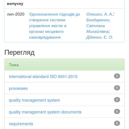
випуску
лип-2020
Удосконалення підходів до
Олешко, А. А.
;
створення системи
Бондаренко,
управління якістю в
Світлана
органах місцевого
Михайлівна
;
самоврядування
Діденко, Є. О.
Перегляд
Тема
international standard ISO 9001:2015
1
processes
1
quality management system
1
quality management system documents
1
requirements
1