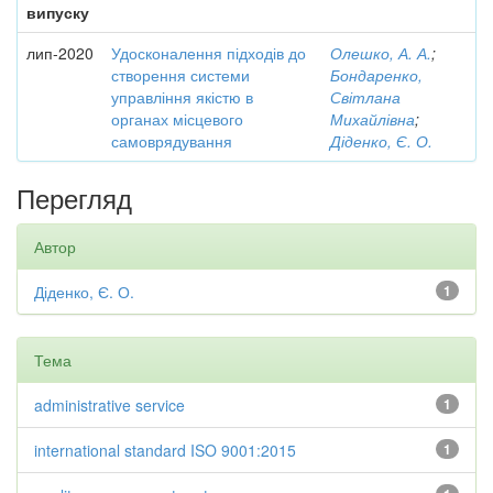
випуску
лип-2020
Удосконалення підходів до
Олешко, А. А.
;
створення системи
Бондаренко,
управління якістю в
Світлана
органах місцевого
Михайлівна
;
самоврядування
Діденко, Є. О.
Перегляд
Автор
Діденко, Є. О.
1
Тема
administrative service
1
international standard ISO 9001:2015
1