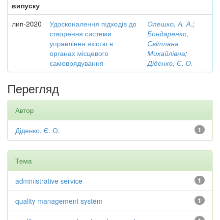
випуску
лип-2020
Удосконалення підходів до
Олешко, А. А.
;
створення системи
Бондаренко,
управління якістю в
Світлана
органах місцевого
Михайлівна
;
самоврядування
Діденко, Є. О.
Перегляд
Автор
Діденко, Є. О.
1
Тема
administrative service
1
quality management system
1