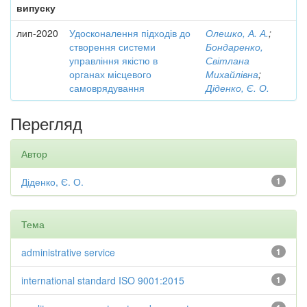
випуску
лип-2020
Удосконалення підходів до
Олешко, А. А.
;
створення системи
Бондаренко,
управління якістю в
Світлана
органах місцевого
Михайлівна
;
самоврядування
Діденко, Є. О.
Перегляд
Автор
Діденко, Є. О.
1
Тема
administrative service
1
international standard ISO 9001:2015
1