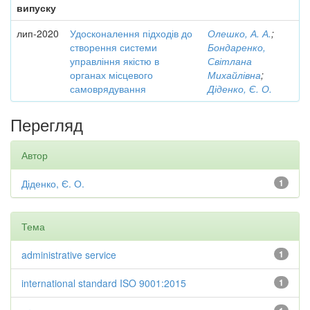
випуску
лип-2020
Удосконалення підходів до
Олешко, А. А.
;
створення системи
Бондаренко,
управління якістю в
Світлана
органах місцевого
Михайлівна
;
самоврядування
Діденко, Є. О.
Перегляд
Автор
Діденко, Є. О.
1
Тема
administrative service
1
international standard ISO 9001:2015
1