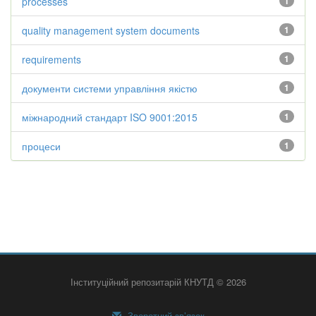
processes
1
quality management system documents
1
requirements
1
документи системи управління якістю
1
міжнародний стандарт ISO 9001:2015
1
процеси
1
Інституційний репозитарій КНУТД © 2026
Зворотний зв’язок