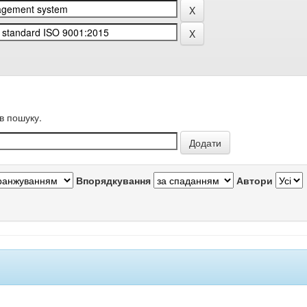
в пошуку.
Впорядкування
Автори