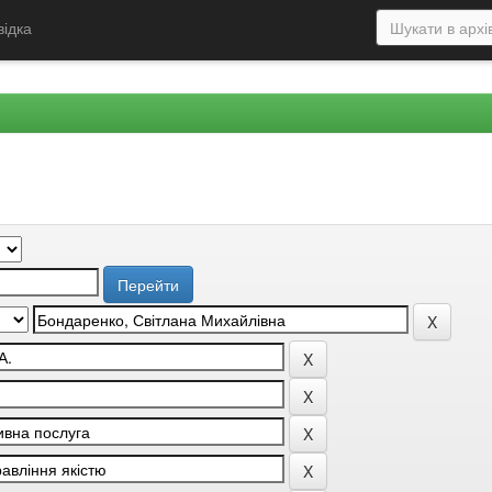
відка