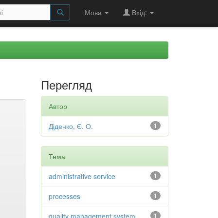
Мова
Вхід:
Перегляд
Автор
Діденко, Є. О.
1
Тема
administrative service
1
processes
1
quality management system
1