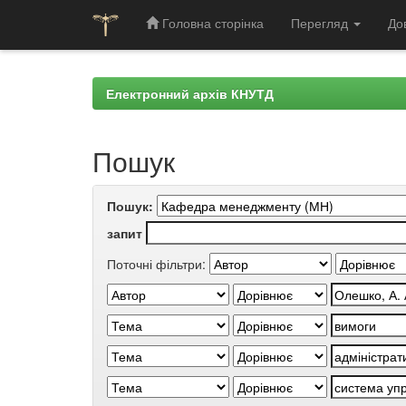
Головна сторінка
Перегляд
До
Skip
navigation
Електронний архів КНУТД
Пошук
Пошук:
запит
Поточні фільтри: