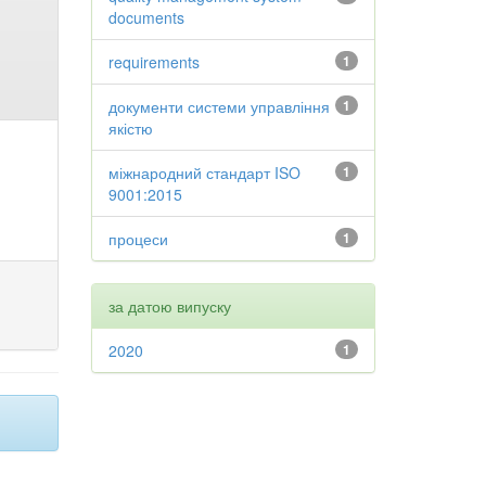
documents
requirements
1
документи системи управління
1
якістю
міжнародний стандарт ISO
1
9001:2015
процеси
1
за датою випуску
2020
1