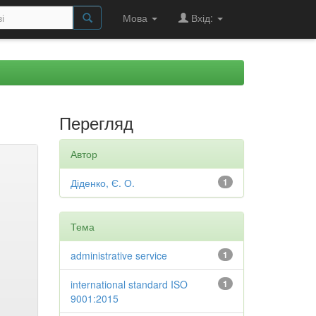
Мова
Вхід:
Перегляд
Автор
Діденко, Є. О.
1
Тема
administrative service
1
international standard ISO
1
9001:2015