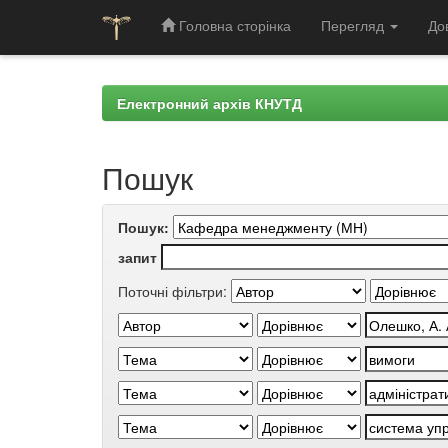
Головна сторінка
Перегляд
До
Skip
navigation
Електронний архів КНУТД
Пошук
Пошук:
запит
Поточні фільтри: