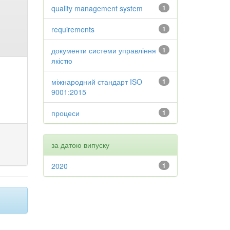
quality management system
1
requirements
1
документи системи управління
1
якістю
міжнародний стандарт ISO
1
9001:2015
процеси
1
за датою випуску
2020
1