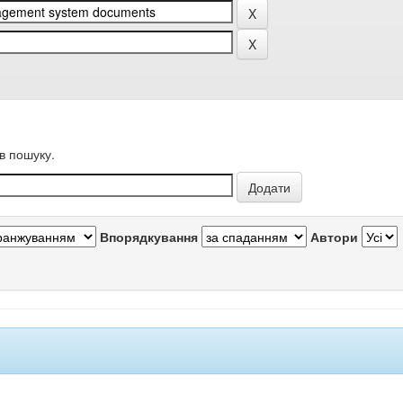
в пошуку.
Впорядкування
Автори