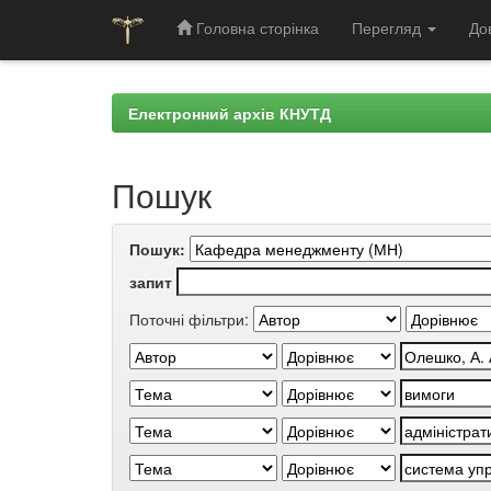
Головна сторінка
Перегляд
До
Skip
navigation
Електронний архів КНУТД
Пошук
Пошук:
запит
Поточні фільтри: