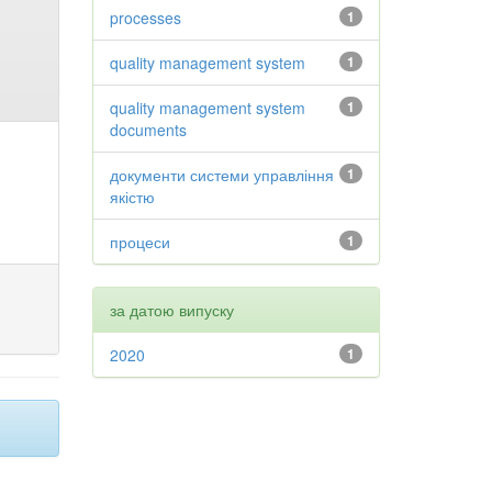
processes
1
quality management system
1
quality management system
1
documents
документи системи управління
1
якістю
процеси
1
за датою випуску
2020
1