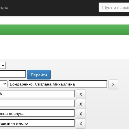
відка