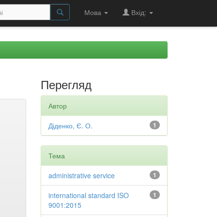
Мова
Вхід:
Перегляд
Автор
Діденко, Є. О.
1
Тема
administrative service
1
international standard ISO
1
9001:2015