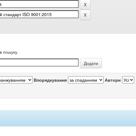
в пошуку.
Впорядкування
Автори