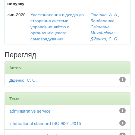
випуску
лип-2020
Удосконалення підходів до
Олешко, А. А.
;
створення системи
Бондаренко,
управління якістю в
Світлана
органах місцевого
Михайлівна
;
самоврядування
Діденко, Є. О.
Перегляд
Автор
Діденко, Є. О.
1
Тема
administrative service
1
international standard ISO 9001:2015
1