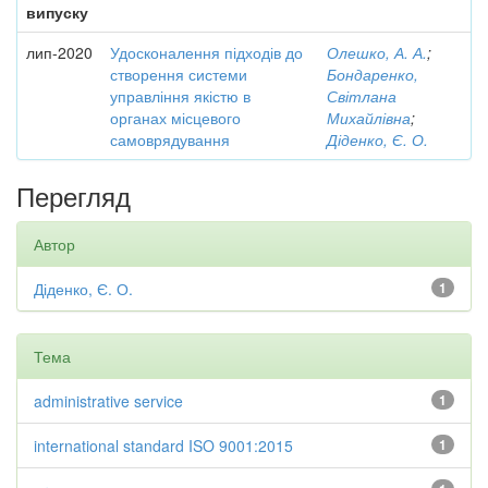
випуску
лип-2020
Удосконалення підходів до
Олешко, А. А.
;
створення системи
Бондаренко,
управління якістю в
Світлана
органах місцевого
Михайлівна
;
самоврядування
Діденко, Є. О.
Перегляд
Автор
Діденко, Є. О.
1
Тема
administrative service
1
international standard ISO 9001:2015
1