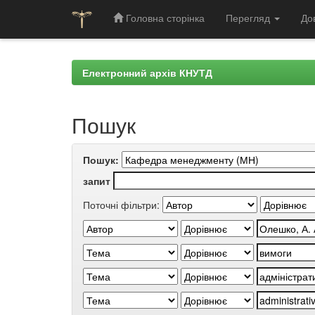
Головна сторінка
Перегляд
До
Skip
navigation
Електронний архів КНУТД
Пошук
Пошук:
запит
Поточні фільтри: