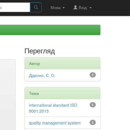
Мова
Вхід:
Перегляд
Автор
Діденко, Є. О.
1
Тема
international standard ISO
1
9001:2015
quality management system
1