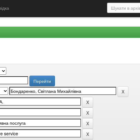
відка