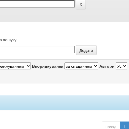
в пошуку.
Впорядкування
Автори
назад
1