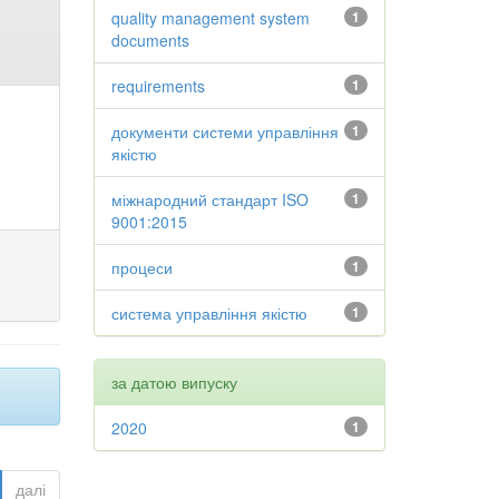
quality management system
1
documents
requirements
1
документи системи управління
1
якістю
міжнародний стандарт ISO
1
9001:2015
процеси
1
система управління якістю
1
за датою випуску
2020
1
далі