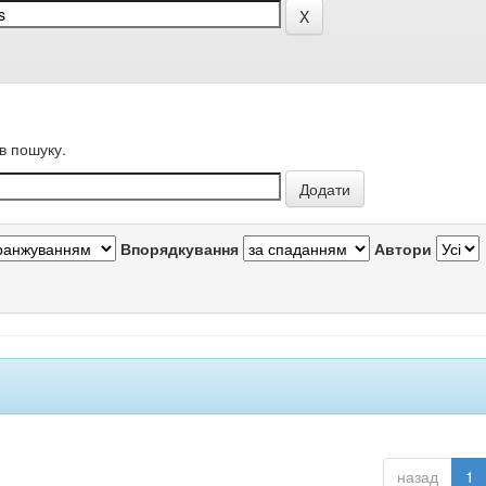
в пошуку.
Впорядкування
Автори
назад
1