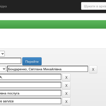
відка