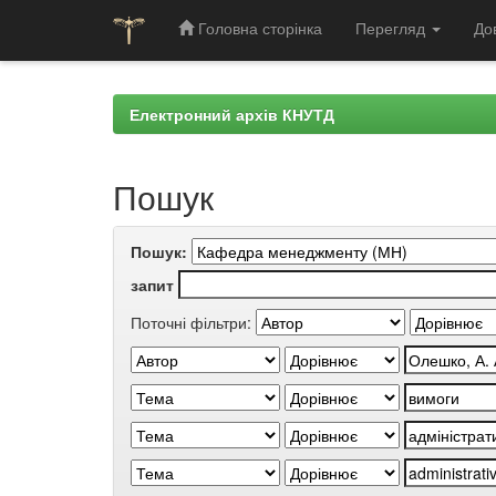
Головна сторінка
Перегляд
До
Skip
navigation
Електронний архів КНУТД
Пошук
Пошук:
запит
Поточні фільтри: