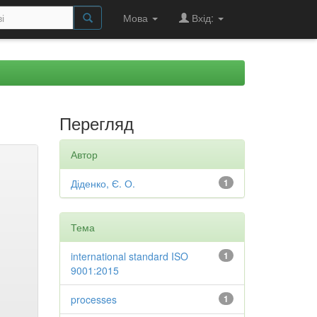
Мова
Вхід:
Перегляд
Автор
Діденко, Є. О.
1
Тема
international standard ISO
1
9001:2015
processes
1