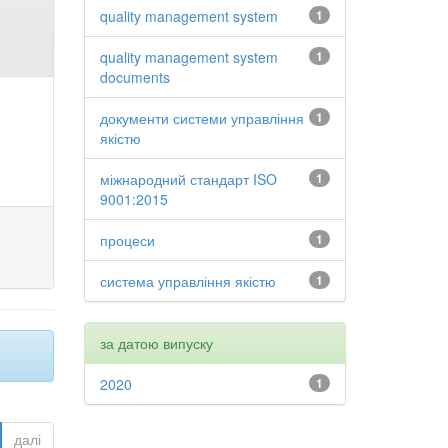
quality management system
1
quality management system
1
documents
документи системи управління
1
якістю
міжнародний стандарт ISO
1
9001:2015
процеси
1
система управління якістю
1
за датою випуску
2020
1
далі