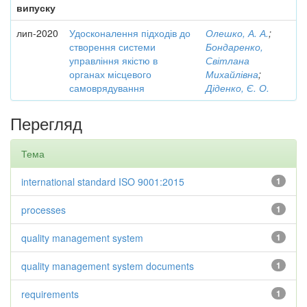
випуску
лип-2020
Удосконалення підходів до
Олешко, А. А.
;
створення системи
Бондаренко,
управління якістю в
Світлана
органах місцевого
Михайлівна
;
самоврядування
Діденко, Є. О.
Перегляд
Тема
international standard ISO 9001:2015
1
processes
1
quality management system
1
quality management system documents
1
requirements
1