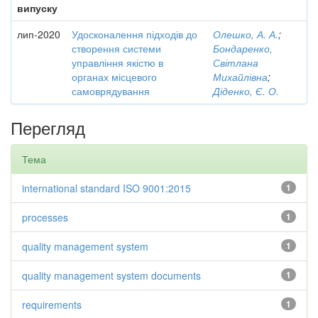
випуску
лип-2020
Удосконалення підходів до
Олешко, А. А.
;
створення системи
Бондаренко,
управління якістю в
Світлана
органах місцевого
Михайлівна
;
самоврядування
Діденко, Є. О.
Перегляд
Тема
international standard ISO 9001:2015
1
processes
1
quality management system
1
quality management system documents
1
requirements
1