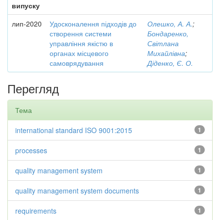
випуску
лип-2020
Удосконалення підходів до
Олешко, А. А.
;
створення системи
Бондаренко,
управління якістю в
Світлана
органах місцевого
Михайлівна
;
самоврядування
Діденко, Є. О.
Перегляд
Тема
international standard ISO 9001:2015
1
processes
1
quality management system
1
quality management system documents
1
requirements
1