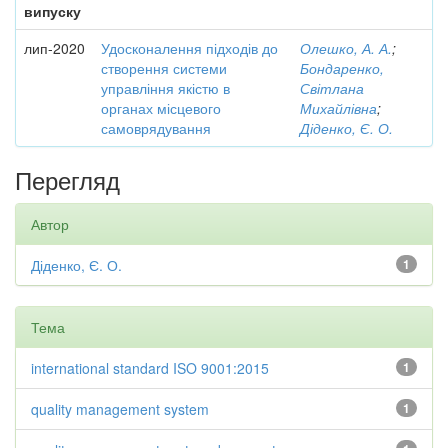
випуску
лип-2020
Удосконалення підходів до
Олешко, А. А.
;
створення системи
Бондаренко,
управління якістю в
Світлана
органах місцевого
Михайлівна
;
самоврядування
Діденко, Є. О.
Перегляд
Автор
Діденко, Є. О.
1
Тема
international standard ISO 9001:2015
1
quality management system
1