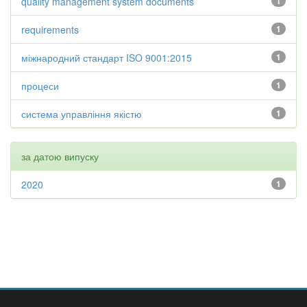
quality management system documents
1
requirements
1
міжнародний стандарт ISO 9001:2015
1
процеси
1
система управління якістю
1
за датою випуску
2020
1