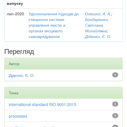
випуску
лип-2020
Удосконалення підходів до
Олешко, А. А.
;
створення системи
Бондаренко,
управління якістю в
Світлана
органах місцевого
Михайлівна
;
самоврядування
Діденко, Є. О.
Перегляд
Автор
Діденко, Є. О.
1
Тема
international standard ISO 9001:2015
1
processes
1