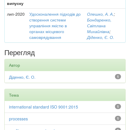
випуску
лип-2020
Удосконалення підходів до
Олешко, А. А.
;
створення системи
Бондаренко,
управління якістю в
Світлана
органах місцевого
Михайлівна
;
самоврядування
Діденко, Є. О.
Перегляд
Автор
Діденко, Є. О.
1
Тема
international standard ISO 9001:2015
1
processes
1