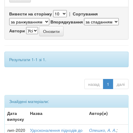
Вивести на сторінку
|
Сортування
Впорядкування
Автори
Результати 1-1 зі 1.
назад
1
далі
Знайдені матеріали:
Дата
Назва
Автор(и)
випуску
лип-2020
Удосконалення підходів до
Олешко, А. А.
;