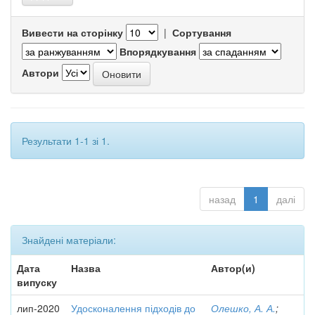
Вивести на сторінку
|
Сортування
Впорядкування
Автори
Результати 1-1 зі 1.
назад
1
далі
Знайдені матеріали:
Дата
Назва
Автор(и)
випуску
лип-2020
Удосконалення підходів до
Олешко, А. А.
;