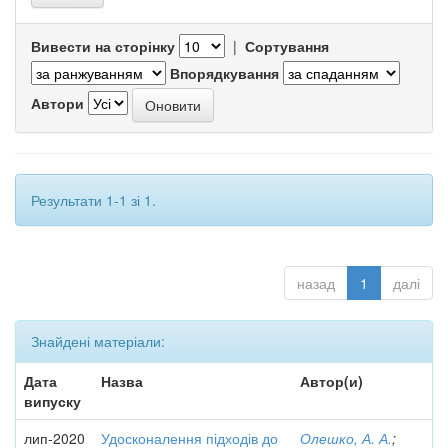
Вивести на сторінку
|
Сортування
Впорядкування
Автори
Результати 1-1 зі 1.
назад
1
далі
Знайдені матеріали:
Дата
Назва
Автор(и)
випуску
лип-2020
Удосконалення підходів до
Олешко, А. А.
;