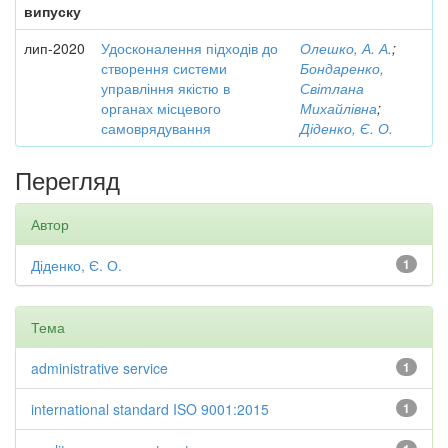
випуску
лип-2020
Удосконалення підходів до
Олешко, А. А.
;
створення системи
Бондаренко,
управління якістю в
Світлана
органах місцевого
Михайлівна
;
самоврядування
Діденко, Є. О.
Перегляд
Автор
Діденко, Є. О.
1
Тема
administrative service
1
international standard ISO 9001:2015
1