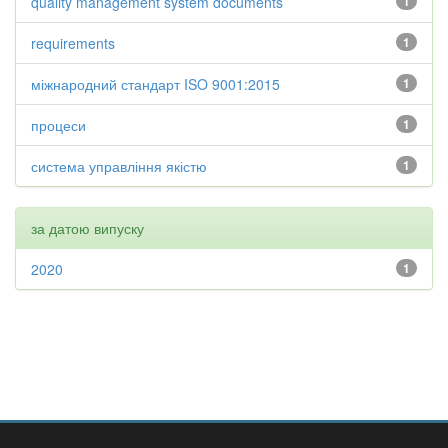
quality management system documents
1
requirements
1
міжнародний стандарт ISO 9001:2015
1
процеси
1
система управління якістю
1
за датою випуску
2020
1