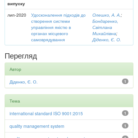
випуску
лип-2020
Удосконалення підходів до
Олешко, А. А.
;
створення системи
Бондаренко,
управління якістю в
Світлана
органах місцевого
Михайлівна
;
самоврядування
Діденко, Є. О.
Перегляд
Автор
Діденко, Є. О.
1
Тема
international standard ISO 9001:2015
1
quality management system
1