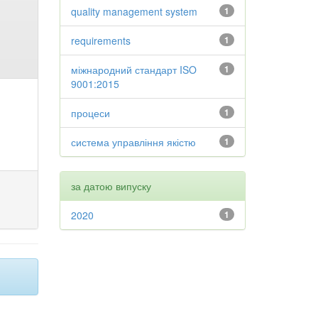
quality management system
1
requirements
1
міжнародний стандарт ISO
1
9001:2015
процеси
1
система управління якістю
1
за датою випуску
2020
1