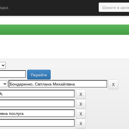
відка