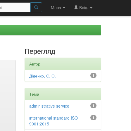
Мова
Вхід:
Перегляд
Автор
Діденко, Є. О.
1
Тема
administrative service
1
international standard ISO
1
9001:2015