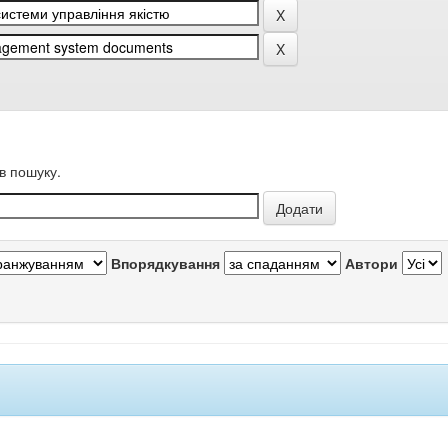
в пошуку.
Впорядкування
Автори