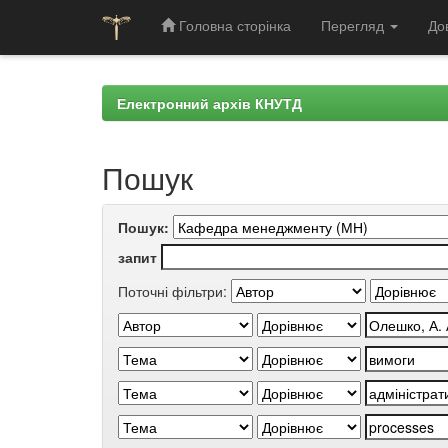
Головна сторінка
Перегляд
До
Skip
navigation
Електронний архів КНУТД
Пошук
Пошук:
запит
Поточні фільтри: