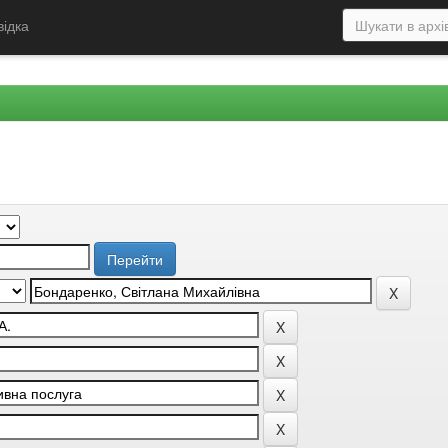
відка