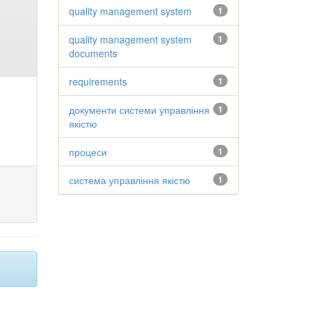
quality management system
1
quality management system
1
documents
requirements
1
документи системи управління
1
якістю
процеси
1
система управління якістю
1