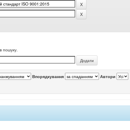
в пошуку.
Впорядкування
Автори