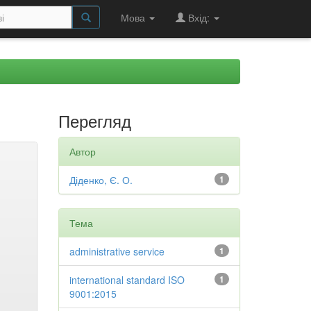
Мова
Вхід:
Перегляд
Автор
Діденко, Є. О.
1
Тема
administrative service
1
international standard ISO
1
9001:2015