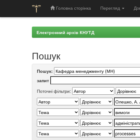
Головна сторінка
Перегляд
До
Skip
navigation
Електронний архів КНУТД
Пошук
Пошук:
запит
Поточні фільтри: