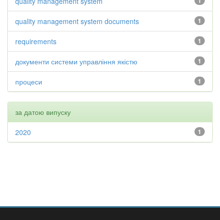
quality management system
1
quality management system documents
1
requirements
1
документи системи управління якістю
1
процеси
1
за датою випуску
2020
1