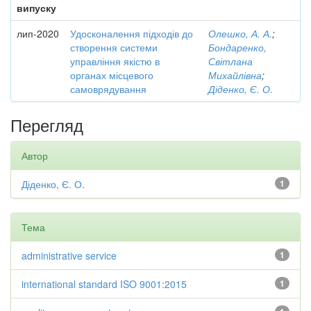
випуску
лип-2020
Удосконалення підходів до
Олешко, А. А.
;
створення системи
Бондаренко,
управління якістю в
Світлана
органах місцевого
Михайлівна
;
самоврядування
Діденко, Є. О.
Перегляд
Автор
Діденко, Є. О.
1
Тема
administrative service
1
international standard ISO 9001:2015
1