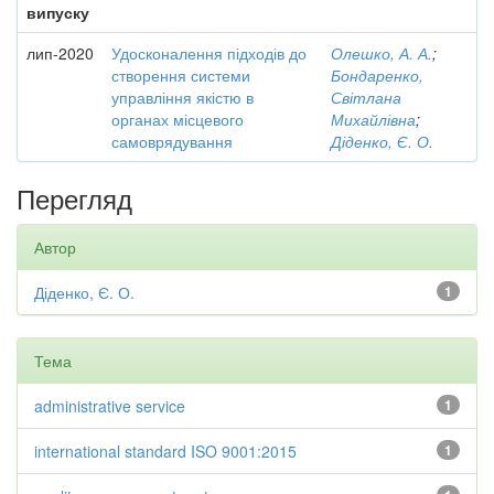
випуску
лип-2020
Удосконалення підходів до
Олешко, А. А.
;
створення системи
Бондаренко,
управління якістю в
Світлана
органах місцевого
Михайлівна
;
самоврядування
Діденко, Є. О.
Перегляд
Автор
Діденко, Є. О.
1
Тема
administrative service
1
international standard ISO 9001:2015
1