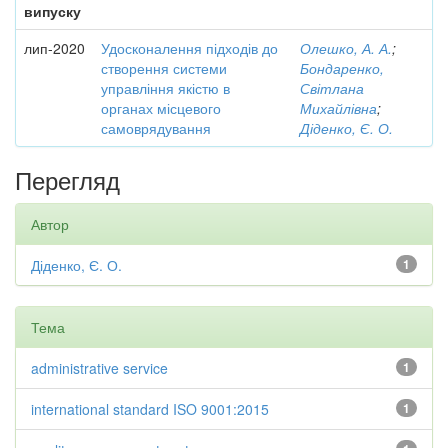
випуску
лип-2020
Удосконалення підходів до
Олешко, А. А.
;
створення системи
Бондаренко,
управління якістю в
Світлана
органах місцевого
Михайлівна
;
самоврядування
Діденко, Є. О.
Перегляд
Автор
Діденко, Є. О.
1
Тема
administrative service
1
international standard ISO 9001:2015
1