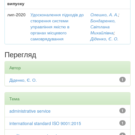
випуску
лип-2020
Удосконалення підходів до
Олешко, А. А.
;
створення системи
Бондаренко,
управління якістю в
Світлана
органах місцевого
Михайлівна
;
самоврядування
Діденко, Є. О.
Перегляд
Автор
Діденко, Є. О.
1
Тема
administrative service
1
international standard ISO 9001:2015
1