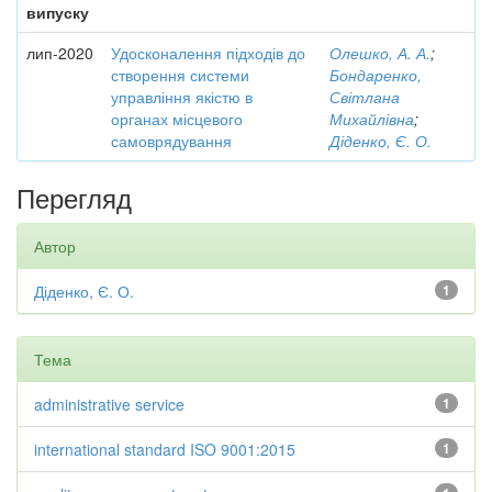
випуску
лип-2020
Удосконалення підходів до
Олешко, А. А.
;
створення системи
Бондаренко,
управління якістю в
Світлана
органах місцевого
Михайлівна
;
самоврядування
Діденко, Є. О.
Перегляд
Автор
Діденко, Є. О.
1
Тема
administrative service
1
international standard ISO 9001:2015
1