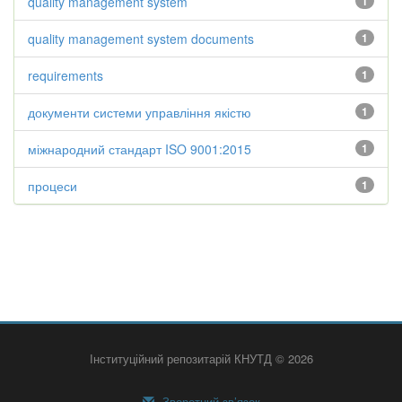
quality management system
1
quality management system documents
1
requirements
1
документи системи управління якістю
1
міжнародний стандарт ISO 9001:2015
1
процеси
1
Інституційний репозитарій КНУТД © 2026
Зворотний зв’язок