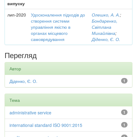
випуску
лип-2020
Удосконалення підходів до
Олешко, А. А.
;
створення системи
Бондаренко,
управління якістю в
Світлана
органах місцевого
Михайлівна
;
самоврядування
Діденко, Є. О.
Перегляд
Автор
Діденко, Є. О.
1
Тема
administrative service
1
international standard ISO 9001:2015
1