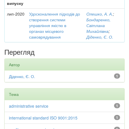
випуску
лип-2020
Удосконалення підходів до
Олешко, А. А.
;
створення системи
Бондаренко,
управління якістю в
Світлана
органах місцевого
Михайлівна
;
самоврядування
Діденко, Є. О.
Перегляд
Автор
Діденко, Є. О.
1
Тема
administrative service
1
international standard ISO 9001:2015
1