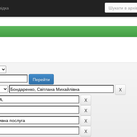
відка