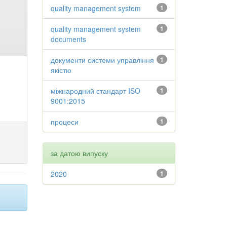
quality management system
1
quality management system
1
documents
документи системи управління
1
якістю
міжнародний стандарт ISO
1
9001:2015
процеси
1
за датою випуску
2020
1