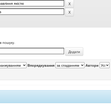
в пошуку.
Впорядкування
Автори