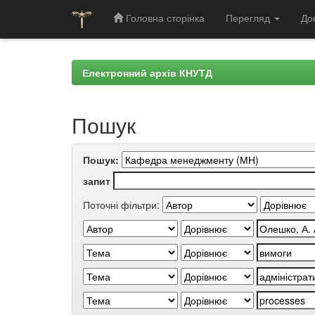
Головна сторінка
Перегляд
До
Skip
navigation
Електронний архів КНУТД
Пошук
Пошук:
запит
Поточні фільтри: