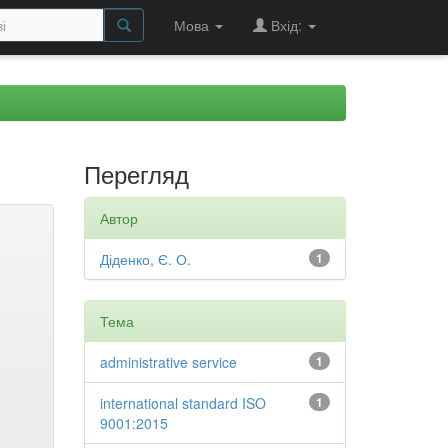
Мова
Вхід:
Перегляд
Автор
Діденко, Є. О.
1
Тема
administrative service
1
international standard ISO
1
9001:2015