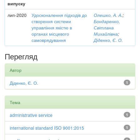
випуску
лип-2020
Удосконалення підходів до
Олешко, А. А.
;
створення системи
Бондаренко,
управління якістю в
Світлана
органах місцевого
Михайлівна
;
самоврядування
Діденко, Є. О.
Перегляд
Автор
Діденко, Є. О.
1
Тема
administrative service
1
international standard ISO 9001:2015
1