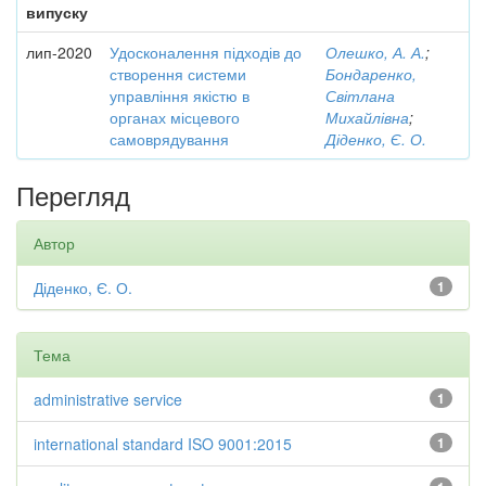
випуску
лип-2020
Удосконалення підходів до
Олешко, А. А.
;
створення системи
Бондаренко,
управління якістю в
Світлана
органах місцевого
Михайлівна
;
самоврядування
Діденко, Є. О.
Перегляд
Автор
Діденко, Є. О.
1
Тема
administrative service
1
international standard ISO 9001:2015
1