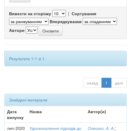
Вивести на сторінку
|
Сортування
Впорядкування
Автори
Результати 1-1 зі 1.
назад
1
далі
Знайдені матеріали:
Дата
Назва
Автор(и)
випуску
лип-2020
Удосконалення підходів до
Олешко, А. А.
;