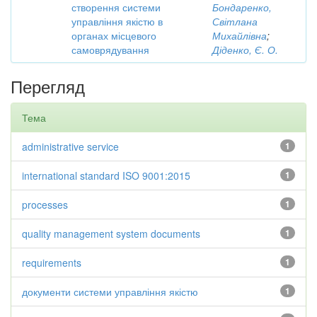
створення системи
Бондаренко,
управління якістю в
Світлана
органах місцевого
Михайлівна
;
самоврядування
Діденко, Є. О.
Перегляд
Тема
administrative service
1
international standard ISO 9001:2015
1
processes
1
quality management system documents
1
requirements
1
документи системи управління якістю
1