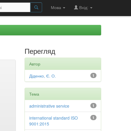
Мова
Вхід:
Перегляд
Автор
Діденко, Є. О.
1
Тема
administrative service
1
international standard ISO
1
9001:2015