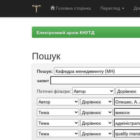
Головна сторінка
Перегляд
До
Skip
navigation
Електронний архів КНУТД
Пошук
Пошук:
запит
Поточні фільтри: