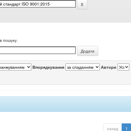
в пошуку.
Впорядкування
Автори
назад
1