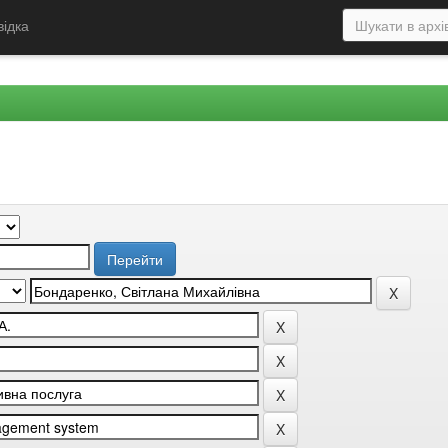
відка