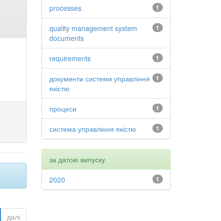
processes
1
quality management system
1
documents
requirements
1
документи системи управління
1
якістю
процеси
1
система управління якістю
1
за датою випуску
2020
1
далі