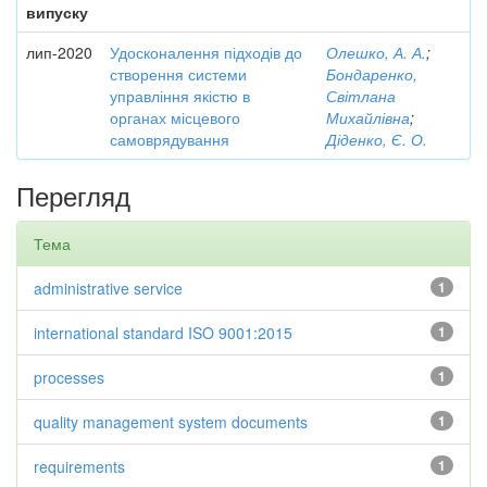
випуску
лип-2020
Удосконалення підходів до
Олешко, А. А.
;
створення системи
Бондаренко,
управління якістю в
Світлана
органах місцевого
Михайлівна
;
самоврядування
Діденко, Є. О.
Перегляд
Тема
administrative service
1
international standard ISO 9001:2015
1
processes
1
quality management system documents
1
requirements
1