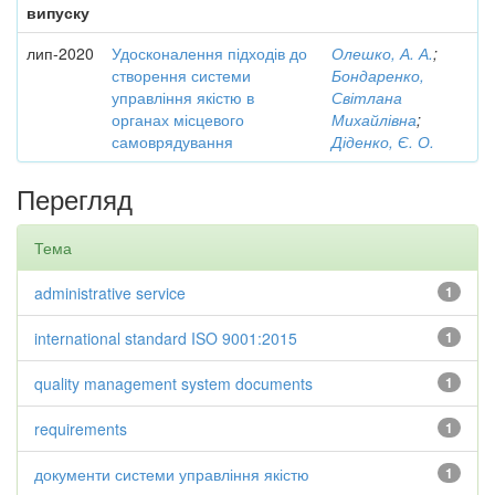
випуску
лип-2020
Удосконалення підходів до
Олешко, А. А.
;
створення системи
Бондаренко,
управління якістю в
Світлана
органах місцевого
Михайлівна
;
самоврядування
Діденко, Є. О.
Перегляд
Тема
administrative service
1
international standard ISO 9001:2015
1
quality management system documents
1
requirements
1
документи системи управління якістю
1