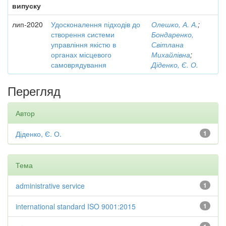
випуску
лип-2020
Удосконалення підходів до
Олешко, А. А.
;
створення системи
Бондаренко,
управління якістю в
Світлана
органах місцевого
Михайлівна
;
самоврядування
Діденко, Є. О.
Перегляд
Автор
Діденко, Є. О.
1
Тема
administrative service
1
international standard ISO 9001:2015
1