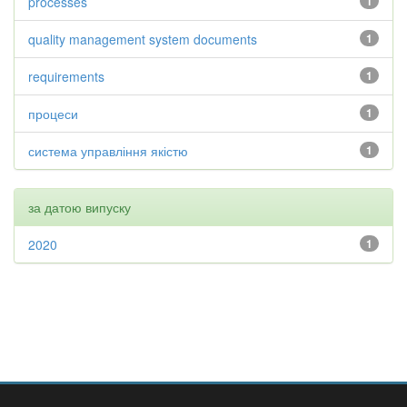
processes
1
quality management system documents
1
requirements
1
процеси
1
система управління якістю
1
за датою випуску
2020
1