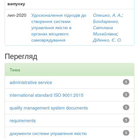
випуску
лип-2020
Удосконалення підходів до
Олешко, А. А.
;
створення системи
Бондаренко,
управління якістю в
Світлана
органах місцевого
Михайлівна
;
самоврядування
Діденко, Є. О.
Перегляд
Тема
administrative service
1
international standard ISO 9001:2015
1
quality management system documents
1
requirements
1
документи системи управління якістю
1