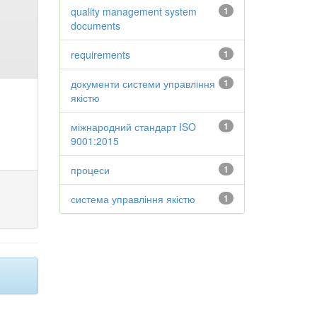
quality management system
1
documents
requirements
1
документи системи управління
1
якістю
міжнародний стандарт ISO
1
9001:2015
процеси
1
система управління якістю
1