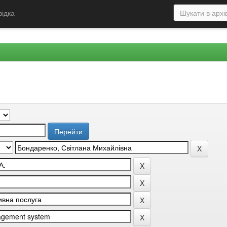
відка