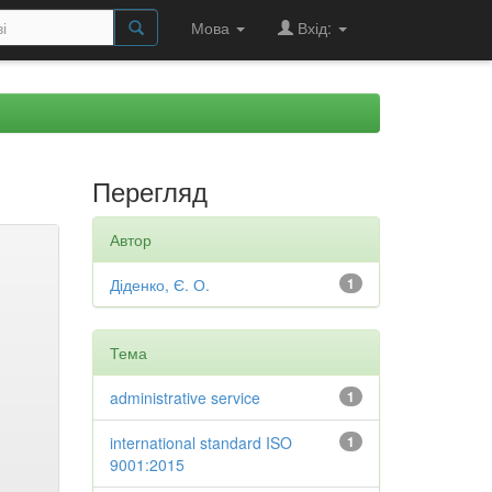
Мова
Вхід:
Перегляд
Автор
Діденко, Є. О.
1
Тема
administrative service
1
international standard ISO
1
9001:2015