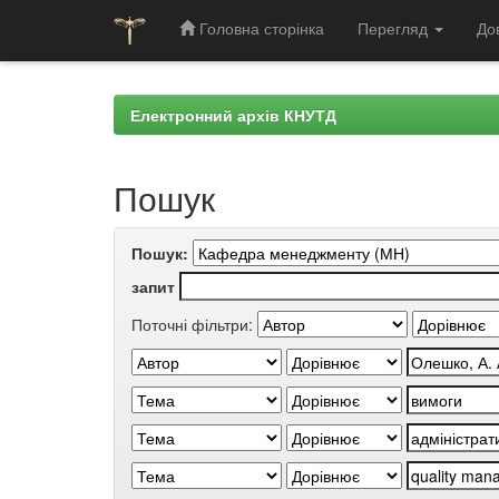
Головна сторінка
Перегляд
До
Skip
navigation
Електронний архів КНУТД
Пошук
Пошук:
запит
Поточні фільтри: