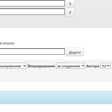
в пошуку.
Впорядкування
Автори