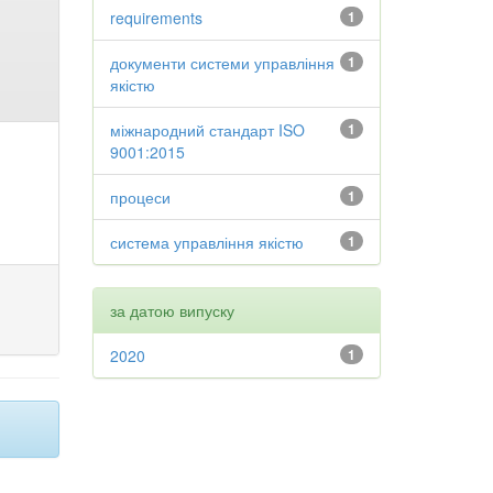
requirements
1
документи системи управління
1
якістю
міжнародний стандарт ISO
1
9001:2015
процеси
1
система управління якістю
1
за датою випуску
2020
1