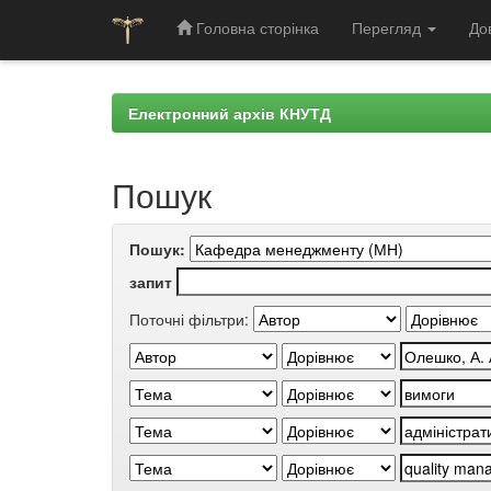
Головна сторінка
Перегляд
До
Skip
navigation
Електронний архів КНУТД
Пошук
Пошук:
запит
Поточні фільтри: