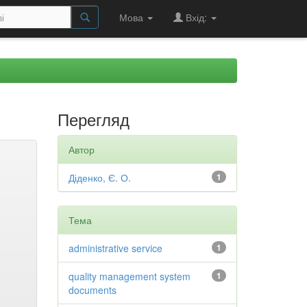
Мова
Вхід:
Перегляд
Автор
Діденко, Є. О.
1
Тема
administrative service
1
quality management system
1
documents