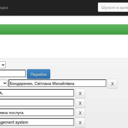
відка