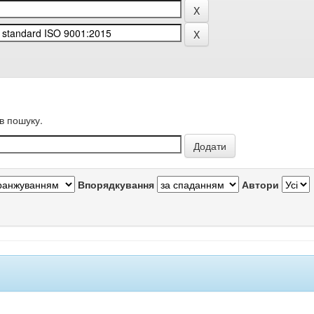
в пошуку.
Впорядкування
Автори