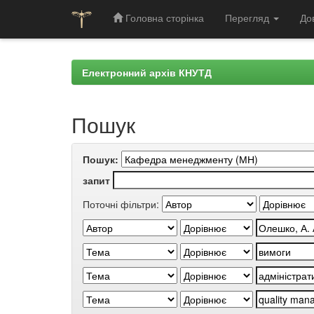
Головна сторінка
Перегляд
До
Skip
navigation
Електронний архів КНУТД
Пошук
Пошук:
запит
Поточні фільтри: