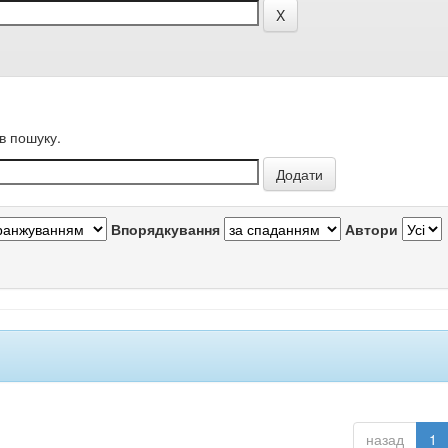
в пошуку.
Впорядкування
Автори
назад
1