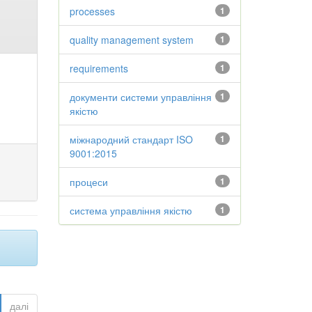
processes
1
quality management system
1
requirements
1
документи системи управління
1
якістю
міжнародний стандарт ISO
1
9001:2015
процеси
1
система управління якістю
1
далі