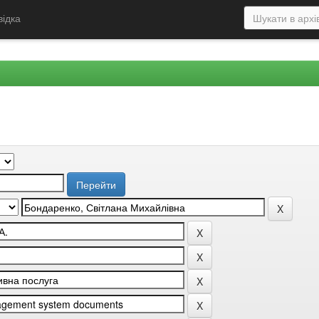
відка