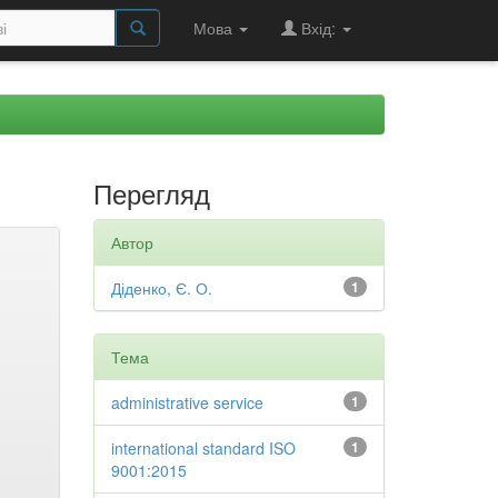
Мова
Вхід:
Перегляд
Автор
Діденко, Є. О.
1
Тема
administrative service
1
international standard ISO
1
9001:2015